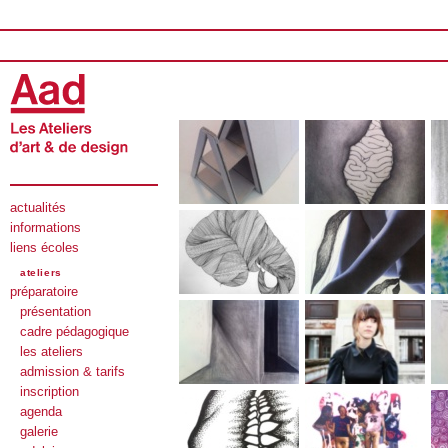
actualités
informations
liens écoles
ateliers
préparatoire
présentation
cadre pédagogique
les ateliers
admission & tarifs
inscription
agenda
galerie