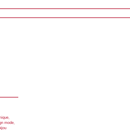
mique
gn mode
ijou