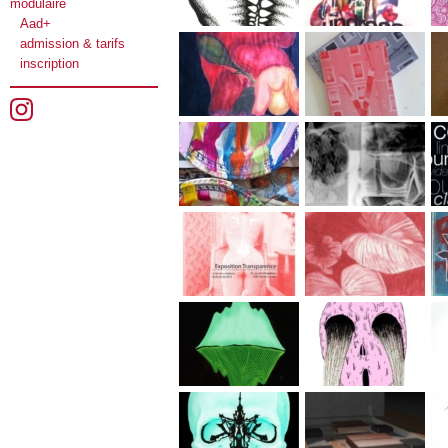
modulaire
Aad+
admission & tarifs
inscription