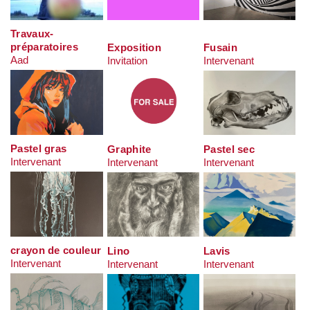
Travaux-
préparatoires
Exposition
Fusain
Aad
Invitation
Intervenant
Pastel gras
Graphite
Pastel sec
Intervenant
Intervenant
Intervenant
crayon de couleur
Lino
Lavis
Intervenant
Intervenant
Intervenant